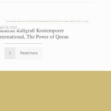
pril 20, 2022
ameran Kaligrafi Kontemporer
nternational, The Power of Quran
Read more