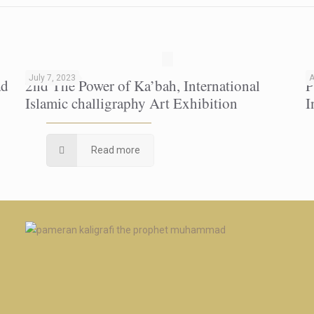
July 7, 2023
A
ad
2nd The Power of Ka’bah, International
P
Islamic challigraphy Art Exhibition
I
Read more