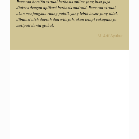
Pameran bersifat virtual berbasis online yang bisa juga
diakses dengan aplikasi berbasis android. Pameran virtual
akan menjangkau ruang publik yang lebih besar yang tidak
dibatasi oleh daerah dan wilayah, akan tetapi cakupannya
meliputi dunia global.
M. Arif Syukur
October 16,
July 17, 2024
July 7, 2023
April 20, 2022
Pameran
2nd The
Pameran
2021
The Power of
Kailigrafi The
Power of
Kaligrafi
Ka’bah,
Prophet
Ka’bah,
Kontemporer
Islamic Art
Muhammad
International
International,
Virtual
Islamic
The Power of
Exhibition
challigraphy
Quran
Art
Exhibition